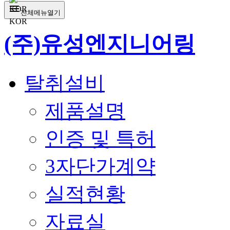
menu
전체메뉴열기
KOR
(주)유성엔지니어링
탈취설비
제품설명
인증 및 특허
3자단가계약
실적현황
자료실